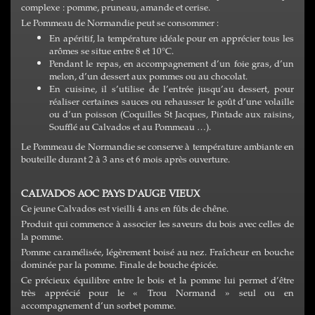
complexe : pomme, pruneau, amande et cerise.
Le Pommeau de Normandie peut se consommer :
En apéritif, la température idéale pour en apprécier tous les
arômes se situe entre 8 et 10°C.
Pendant le repas, en accompagnement d’un foie gras, d’un
melon, d’un dessert aux pommes ou au chocolat.
En cuisine, il s’utilise de l’entrée jusqu’au dessert, pour
réaliser certaines sauces ou rehausser le goût d’une volaille
ou d’un poisson (Coquilles St Jacques, Pintade aux raisins,
Soufflé au Calvados et au Pommeau …).
Le Pommeau de Normandie se conserve à température ambiante en
bouteille durant 2 à 3 ans et 6 mois après ouverture.
CALVADOS AOC PAYS D'AUGE VIEUX
Ce jeune Calvados est vieilli 4 ans en fûts de chêne.
Produit qui commence à associer les saveurs du bois avec celles de
la pomme.
Pomme caramélisée, légèrement boisé au nez. Fraîcheur en bouche
dominée par la pomme. Finale de bouche épicée.
Ce précieux équilibre entre le bois et la pomme lui permet d’être
très apprécié pour le « Trou Normand » seul ou en
accompagnement d’un sorbet pomme.